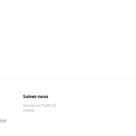
Suivez-nous
Version w-75affc3d
z484w
lité