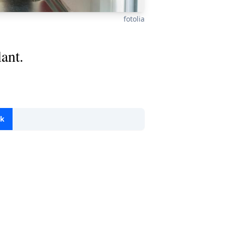
fotolia
ant.
ok