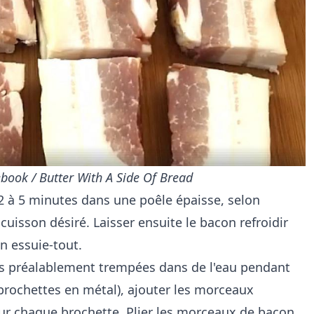
book / Butter With A Side Of Bread
2 à 5 minutes dans une poêle épaisse, selon
cuisson désiré. Laisser ensuite le bacon refroidir
n essuie-tout.
ois préalablement trempées dans de l'eau pendant
brochettes en métal), ajouter les morceaux
sur chaque brochette. Plier les morceaux de bacon