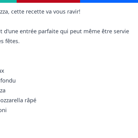
pizza, cette recette va vous ravir!
git d'une entrée parfaite qui peut même être servie
s fêtes.
ux
l fondu
zza
ozzarella râpé
oni