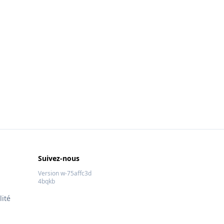
Suivez-nous
Version w-75affc3d
4bqkb
lité