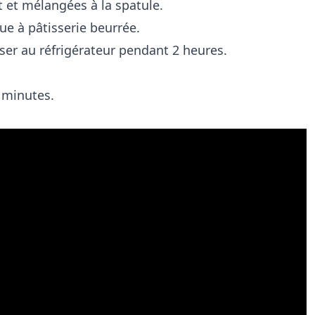
t et mélangées à la spatule.
ue à pâtisserie beurrée.
oser au réfrigérateur pendant 2 heures.
2 minutes.