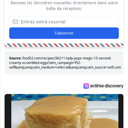
Recevez les dernières nouvelles directement dans votre
boîte de réception.
S'abonner
Source:
food52.com/recipes/36211-lady-pups-magic-15-second-
creamy-scrambled-eggs?utm_campaign=f52-
self&amp;amp;utm_medium=referral&amp;amp;utm_source=self.com