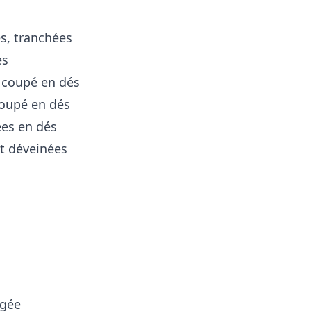
es, tranchées
es
, coupé en dés
coupé en dés
ées en dés
et déveinées
ngée