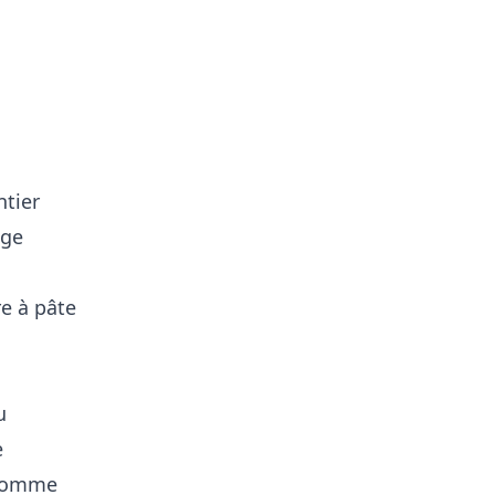
ntier
age
re à pâte
u
e
 pomme