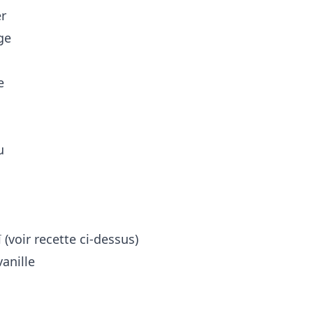
er
ge
e
u
s
ï (voir recette ci-dessus)
vanille