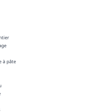
ntier
sage
e à pâte
u
e
s