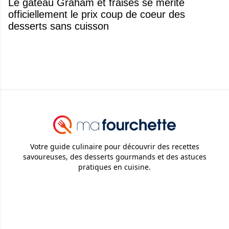
Le gâteau Graham et fraises se mérite
officiellement le prix coup de coeur des
desserts sans cuisson
Votre guide culinaire pour découvrir des recettes
savoureuses, des desserts gourmands et des astuces
pratiques en cuisine.
© 2026
Attraction Web S.E.C.
Tous droits réservés.
Ma Fourchette
Recettes
Desserts
Trucs et Astuces