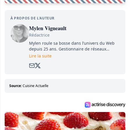
À PROPOS DE L'AUTEUR
Mylen Vigneault
Rédactrice
Mylen roule sa bosse dans l’univers du Web
depuis 25 ans. Gestionnaire de réseaux
sociaux, journaliste pigiste, rédactrice… elle a
Lire la suite
touché un peu à tout. Également autrice de
livres pour enfants (dont les best seller «Le
sais-tu (que tu ne dois pas tout savoir)» et «La
liste», elle continue de s’adonner à sa passion
pour la communication et de l’écriture au sein
Source:
Cuisine Actuelle
de la super équipe d’Attraction.